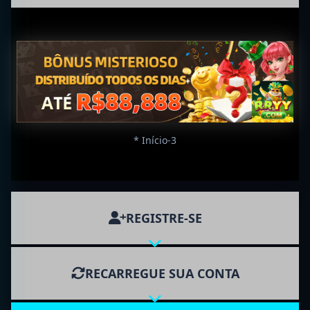
* Início-3
REGISTRE-SE
RECARREGUE SUA CONTA