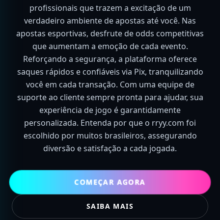
profissionais que trazem a excitação de um
verdadeiro ambiente de apostas até você. Nas
apostas esportivas, desfrute de odds competitivas
que aumentam a emoção de cada evento.
Reforçando a segurança, a plataforma oferece
saques rápidos e confiáveis via Pix, tranquilizando
você em cada transação. Com uma equipe de
suporte ao cliente sempre pronta para ajudar, sua
experiência de jogo é garantidamente
personalizada. Entenda por que o rryy.com foi
escolhido por muitos brasileiros, assegurando
diversão e satisfação a cada jogada.
COMEÇAR AGORA
SAIBA MAIS