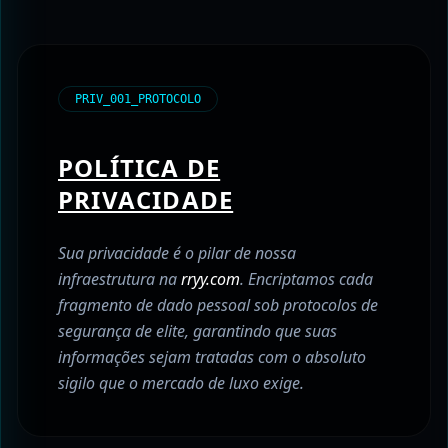
PRIV_001_PROTOCOLO
POLÍTICA DE
PRIVACIDADE
Sua privacidade é o pilar de nossa
infraestrutura na
rryy.com
. Encriptamos cada
fragmento de dado pessoal sob protocolos de
segurança de elite, garantindo que suas
informações sejam tratadas com o absoluto
sigilo que o mercado de luxo exige.