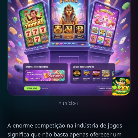
* Início-1
A enorme competição na indústria de jogos
significa que não basta apenas oferecer um