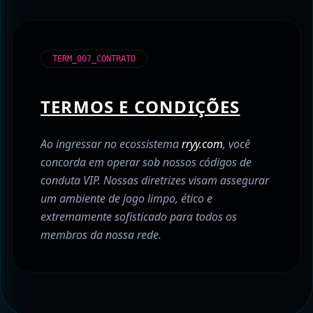
TERM_007_CONTRATO
TERMOS E CONDIÇÕES
Ao ingressar no ecossistema
rryy.com
, você
concorda em operar sob nossos códigos de
conduta VIP. Nossas diretrizes visam assegurar
um ambiente de jogo limpo, ético e
extremamente sofisticado para todos os
membros da nossa rede.