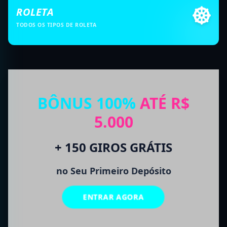
ROLETA
TODOS OS TIPOS DE ROLETA
BÔNUS 100%
ATÉ R$
5.000
+ 150 GIROS GRÁTIS
no Seu Primeiro Depósito
ENTRAR AGORA