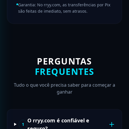
Garantia: No rryy.com, as transferências por Pix
são feitas de imediato, sem atrasos.
PERGUNTAS
FREQUENTES
Tudo o que você precisa saber para começar a
ganhar
O rryy.com é confiável e
1
seguro?