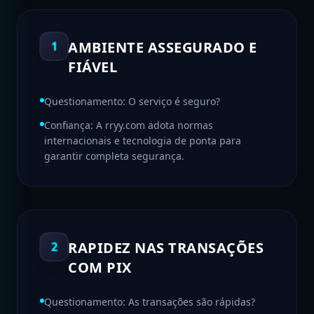
AMBIENTE ASSEGURADO E
1
FIÁVEL
Questionamento: O serviço é seguro?
Confiança: A rryy.com adota normas
internacionais e tecnologia de ponta para
garantir completa segurança.
RAPIDEZ NAS TRANSAÇÕES
2
COM PIX
Questionamento: As transações são rápidas?