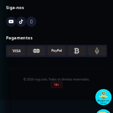
Siga-nos
Pagamentos
© 2026 rryy.com. Todos os direitos reservados.
18+
Resgate seu
bônus