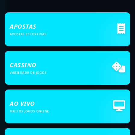
APOSTAS
APOSTAS ESPORTIVAS
CASSINO
VARIEDADE DE JOGOS
AO VIVO
MUITOS JOGOS ONLINE