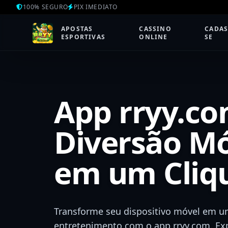
100% SEGURO
PIX IMEDIATO
APOSTAS
CASSINO
CADAS
ESPORTIVAS
ONLINE
SE
App rryy.co
Diversão M
em um Cliq
Transforme seu dispositivo móvel em u
entretenimento com o app rryy.com. Ex