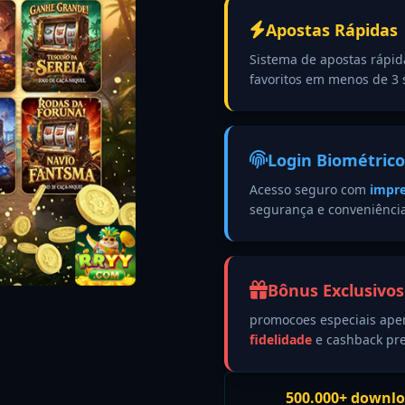
Apostas Rápidas
Sistema de apostas rápi
favoritos em menos de 3
Login Biométrico
Acesso seguro com
impre
segurança e conveniência
Bônus Exclusivos
promocoes especiais ape
fidelidade
e cashback pr
500.000+ downlo