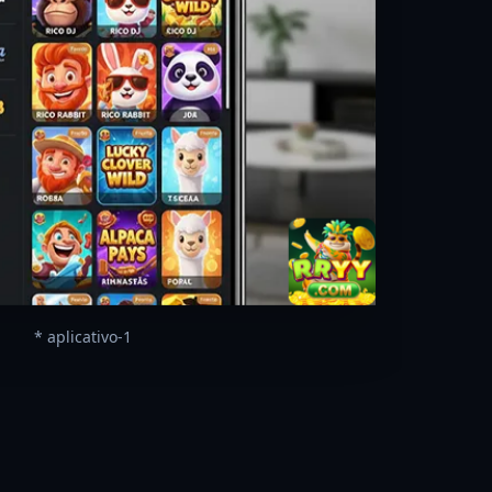
* aplicativo-1