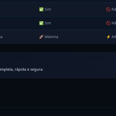
✅ Sim
🚫 N
✅ Sim
🚫 N
ma
🚀 Máxima
⚡ Al
ompleta, rápida e segura.