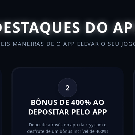
DESTAQUES DO AP
SEIS MANEIRAS DE O APP ELEVAR O SEU JOG
2
BÔNUS DE 400% AO
DEPOSITAR PELO APP
Deposite através do app da rryy.com e
desfrute de um bônus incrível de 400%!